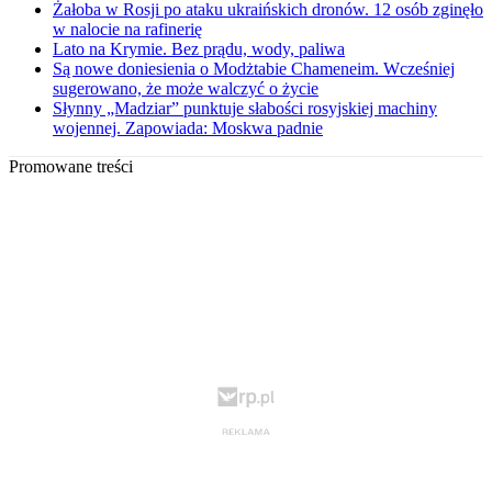
Żałoba w Rosji po ataku ukraińskich dronów. 12 osób zginęło
w nalocie na rafinerię
Lato na Krymie. Bez prądu, wody, paliwa
Są nowe doniesienia o Modżtabie Chameneim. Wcześniej
sugerowano, że może walczyć o życie
Słynny „Madziar” punktuje słabości rosyjskiej machiny
wojennej. Zapowiada: Moskwa padnie
Promowane treści