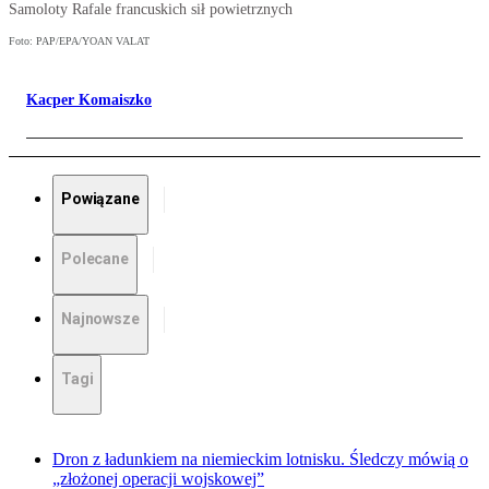
Samoloty Rafale francuskich sił powietrznych
Foto: PAP/EPA/YOAN VALAT
Kacper Komaiszko
Powiązane
Polecane
Najnowsze
Tagi
Dron z ładunkiem na niemieckim lotnisku. Śledczy mówią o
„złożonej operacji wojskowej”