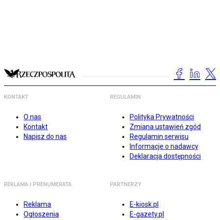
KONTAKT
REGULAMIN
O nas
Polityka Prywatności
Kontakt
Zmiana ustawień zgód
Napisz do nas
Regulamin serwisu
Informacje o nadawcy
Deklaracja dostępności
REKLAMA I PRENUMERATA
PARTNERZY
Reklama
E-kiosk.pl
Ogłoszenia
E-gazety.pl