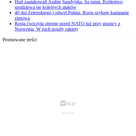
Huti zaatakowali Arabię Saudyjską. Są ranni. Królestwo
spodziewa się kolejnych ataków
40 dni Zełenskiego i odwet Putina. Rosja szykuje kampanię
zimową
Rosja ćwiczyła obronę przed NATO tuż przy granicy z
Norwegią. W ruch poszły rakiety
Promowane treści