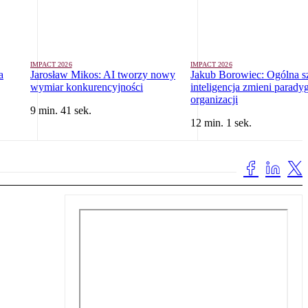
IMPACT 2026
IMPACT 2026
a
Jarosław Mikos: AI tworzy nowy
Jakub Borowiec: Ogólna s
wymiar konkurencyjności
inteligencja zmieni parady
organizacji
9 min. 41 sek.
12 min. 1 sek.