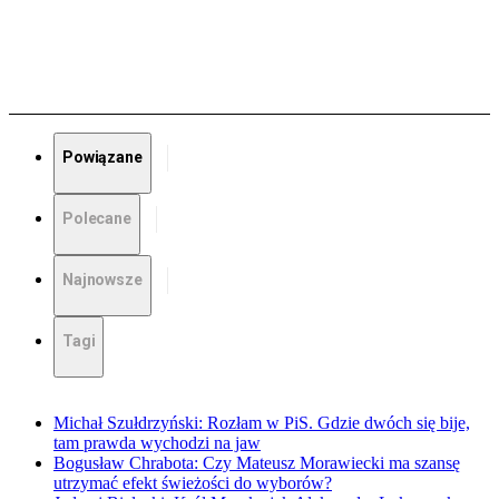
Powiązane
Polecane
Najnowsze
Tagi
Michał Szułdrzyński: Rozłam w PiS. Gdzie dwóch się bije,
tam prawda wychodzi na jaw
Bogusław Chrabota: Czy Mateusz Morawiecki ma szansę
utrzymać efekt świeżości do wyborów?