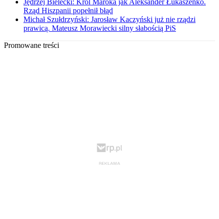
Jędrzej Bielecki: Król Maroka jak Aleksander Łukaszenko.
Rząd Hiszpanii popełnił błąd
Michał Szułdrzyński: Jarosław Kaczyński już nie rządzi
prawicą. Mateusz Morawiecki silny słabością PiS
Promowane treści