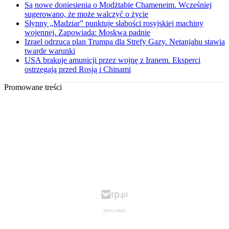
Są nowe doniesienia o Modżtabie Chameneim. Wcześniej
sugerowano, że może walczyć o życie
Słynny „Madziar” punktuje słabości rosyjskiej machiny
wojennej. Zapowiada: Moskwa padnie
Izrael odrzuca plan Trumpa dla Strefy Gazy. Netanjahu stawia
twarde warunki
USA brakuje amunicji przez wojnę z Iranem. Eksperci
ostrzegają przed Rosją i Chinami
Promowane treści