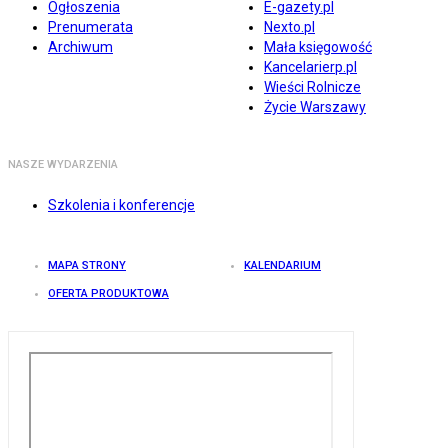
Ogłoszenia
E-gazety.pl
Prenumerata
Nexto.pl
Archiwum
Mała księgowość
Kancelarierp.pl
Wieści Rolnicze
Życie Warszawy
NASZE WYDARZENIA
Szkolenia i konferencje
MAPA STRONY
KALENDARIUM
OFERTA PRODUKTOWA