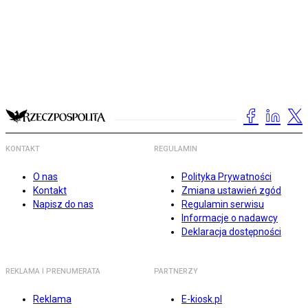
KONTAKT
REGULAMIN
O nas
Polityka Prywatności
Kontakt
Zmiana ustawień zgód
Napisz do nas
Regulamin serwisu
Informacje o nadawcy
Deklaracja dostępności
REKLAMA I PRENUMERATA
PARTNERZY
Reklama
E-kiosk.pl