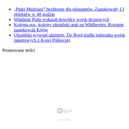
„Ptaki Madziara” bezlitosne dla okupantów. Zaatakowały 13
obiektów w 48 godzin
Władimir Putin wskazał dowódcę wojsk dronowych
Kolejna noc, kolejny ukraiński atak na Wildberries. Rosjanie
zaatakowali Kijów
Ukraiński wywiad alarmuje. Do Rosji trafiła jednostka wojsk
rakietowych z Korei Północnej
Promowane treści