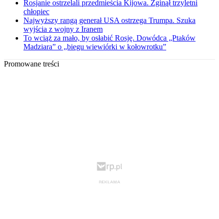
Rosjanie ostrzelali przedmieścia Kijowa. Zginął trzyletni
chłopiec
Najwyższy rangą generał USA ostrzega Trumpa. Szuka
wyjścia z wojny z Iranem
To wciąż za mało, by osłabić Rosję. Dowódca „Ptaków
Madziara” o „biegu wiewiórki w kołowrotku”
Promowane treści