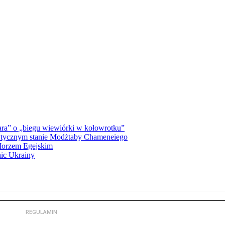
ra” o „biegu wiewiórki w kołowrotku”
rytycznym stanie Modżtaby Chameneiego
 Morzem Egejskim
nic Ukrainy
REGULAMIN