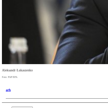
Aleksandr Łukaszenko
Foto: PAP/EPA
arb