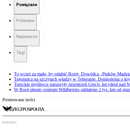
Powiązane
Polecane
Najnowsze
Tagi
To wciąż za mało, by osłabić Rosję. Dowódca „Ptaków Madzia
Tajemnica na szczytach władzy w Teheranie. Doniesienia o k
Tureckie myśliwce naruszyły przestrzeń Grecji. Incydent nad
W Rosji płonie centrum Wildberries oddalone 2 tys. km od gra
Promowane treści
KONTAKT