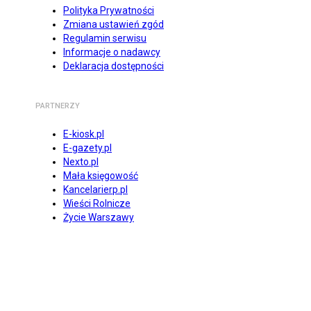
Polityka Prywatności
Zmiana ustawień zgód
Regulamin serwisu
Informacje o nadawcy
Deklaracja dostępności
PARTNERZY
E-kiosk.pl
E-gazety.pl
Nexto.pl
Mała księgowość
Kancelarierp.pl
Wieści Rolnicze
Życie Warszawy