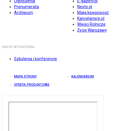
Ogłoszenia
E-gazety.pl
Prenumerata
Nexto.pl
Archiwum
Mała księgowość
Kancelarierp.pl
Wieści Rolnicze
Życie Warszawy
NASZE WYDARZENIA
Szkolenia i konferencje
MAPA STRONY
KALENDARIUM
OFERTA PRODUKTOWA