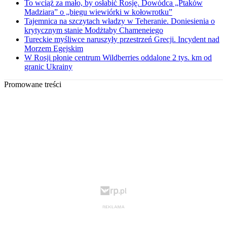
To wciąż za mało, by osłabić Rosję. Dowódca „Ptaków
Madziara” o „biegu wiewiórki w kołowrotku”
Tajemnica na szczytach władzy w Teheranie. Doniesienia o
krytycznym stanie Modżtaby Chameneiego
Tureckie myśliwce naruszyły przestrzeń Grecji. Incydent nad
Morzem Egejskim
W Rosji płonie centrum Wildberries oddalone 2 tys. km od
granic Ukrainy
Promowane treści