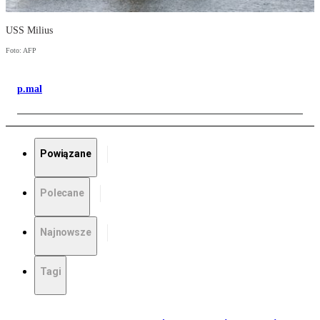
USS Milius
Foto: AFP
p.mal
Powiązane
Polecane
Najnowsze
Tagi