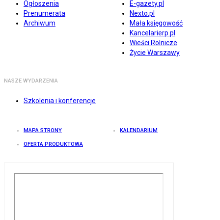
Ogłoszenia
E-gazety.pl
Prenumerata
Nexto.pl
Archiwum
Mała księgowość
Kancelarierp.pl
Wieści Rolnicze
Życie Warszawy
NASZE WYDARZENIA
Szkolenia i konferencje
MAPA STRONY
KALENDARIUM
OFERTA PRODUKTOWA