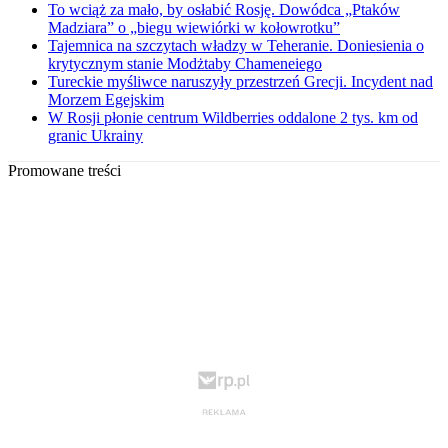
To wciąż za mało, by osłabić Rosję. Dowódca „Ptaków
Madziara” o „biegu wiewiórki w kołowrotku”
Tajemnica na szczytach władzy w Teheranie. Doniesienia o
krytycznym stanie Modżtaby Chameneiego
Tureckie myśliwce naruszyły przestrzeń Grecji. Incydent nad
Morzem Egejskim
W Rosji płonie centrum Wildberries oddalone 2 tys. km od
granic Ukrainy
Promowane treści