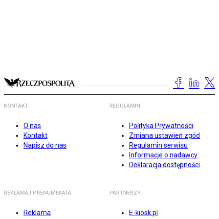
KONTAKT
REGULAMIN
O nas
Polityka Prywatności
Kontakt
Zmiana ustawień zgód
Napisz do nas
Regulamin serwisu
Informacje o nadawcy
Deklaracja dostępności
REKLAMA I PRENUMERATA
PARTNERZY
Reklama
E-kiosk.pl