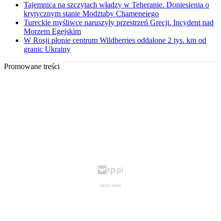
Tajemnica na szczytach władzy w Teheranie. Doniesienia o
krytycznym stanie Modżtaby Chameneiego
Tureckie myśliwce naruszyły przestrzeń Grecji. Incydent nad
Morzem Egejskim
W Rosji płonie centrum Wildberries oddalone 2 tys. km od
granic Ukrainy
Promowane treści