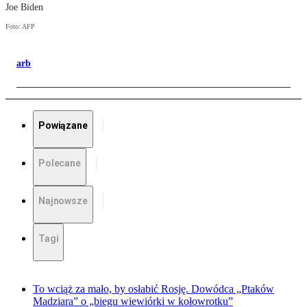
Joe Biden
Foto: AFP
arb
Powiązane
Polecane
Najnowsze
Tagi
To wciąż za mało, by osłabić Rosję. Dowódca „Ptaków
Madziara” o „biegu wiewiórki w kołowrotku”