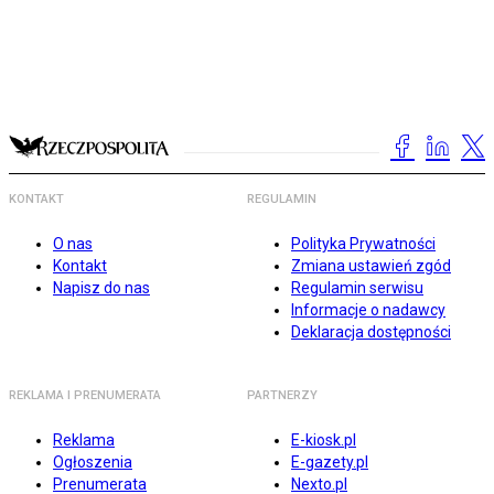
KONTAKT
REGULAMIN
O nas
Polityka Prywatności
Kontakt
Zmiana ustawień zgód
Napisz do nas
Regulamin serwisu
Informacje o nadawcy
Deklaracja dostępności
REKLAMA I PRENUMERATA
PARTNERZY
Reklama
E-kiosk.pl
Ogłoszenia
E-gazety.pl
Prenumerata
Nexto.pl