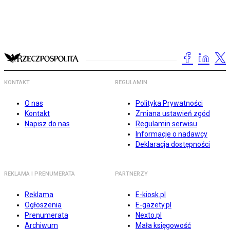
KONTAKT
REGULAMIN
O nas
Polityka Prywatności
Kontakt
Zmiana ustawień zgód
Napisz do nas
Regulamin serwisu
Informacje o nadawcy
Deklaracja dostępności
REKLAMA I PRENUMERATA
PARTNERZY
Reklama
E-kiosk.pl
Ogłoszenia
E-gazety.pl
Prenumerata
Nexto.pl
Archiwum
Mała księgowość