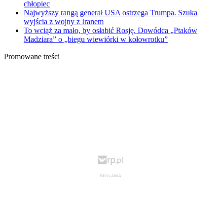
chłopiec
Najwyższy rangą generał USA ostrzega Trumpa. Szuka
wyjścia z wojny z Iranem
To wciąż za mało, by osłabić Rosję. Dowódca „Ptaków
Madziara” o „biegu wiewiórki w kołowrotku”
Promowane treści