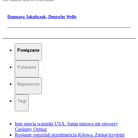
Foto: Deutsche Welle/AP/Picture Alliance
Dagmara Jakubczak, Deutsche Welle
Powiązane
Polecane
Najnowsze
Tagi
Iran stawia warunki USA. Sama umowa nie otworzy
Cieśniny Ormuz
Rosjanie ostrzelali przedmieścia Kijowa. Zginął trzyletni