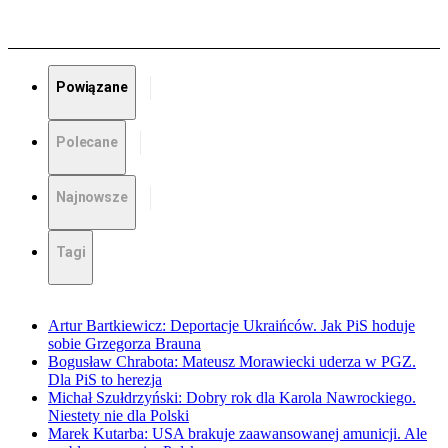
Powiązane
Polecane
Najnowsze
Tagi
Artur Bartkiewicz: Deportacje Ukraińców. Jak PiS hoduje
sobie Grzegorza Brauna
Bogusław Chrabota: Mateusz Morawiecki uderza w PGZ.
Dla PiS to herezja
Michał Szułdrzyński: Dobry rok dla Karola Nawrockiego.
Niestety nie dla Polski
Marek Kutarba: USA brakuje zaawansowanej amunicji. Ale