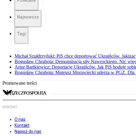
Polecane
Najnowsze
Tagi
Michał Szułdrzyński: PiS chce deportować Ukraińców. Jakizacja
Bogusław Chrabota: Demonstracja siły Nawrockiego. Nic więc
Artur Bartkiewicz: Deportacje Ukraińców. Jak PiS hoduje sob
Bogusław Chrabota: Mateusz Morawiecki uderza w PGZ. Dla P
Promowane treści
KONTAKT
O nas
Kontakt
Napisz do nas