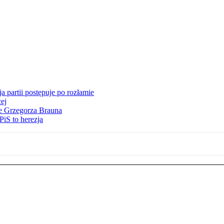
 partii postępuje po rozłamie
ej
ie Grzegorza Brauna
iS to herezja