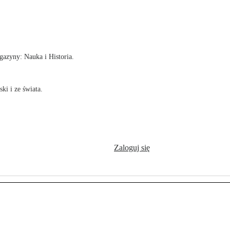
!
azyny: Nauka i Historia.
ki i ze świata.
Zaloguj się