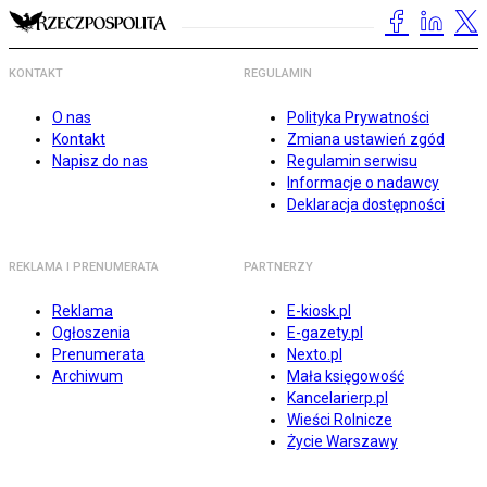
KONTAKT
REGULAMIN
O nas
Polityka Prywatności
Kontakt
Zmiana ustawień zgód
Napisz do nas
Regulamin serwisu
Informacje o nadawcy
Deklaracja dostępności
REKLAMA I PRENUMERATA
PARTNERZY
Reklama
E-kiosk.pl
Ogłoszenia
E-gazety.pl
Prenumerata
Nexto.pl
Archiwum
Mała księgowość
Kancelarierp.pl
Wieści Rolnicze
Życie Warszawy