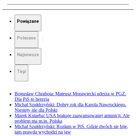
Powiązane
Polecane
Najnowsze
Tagi
Bogusław Chrabota: Mateusz Morawiecki uderza w PGZ.
Dla PiS to herezja
Michał Szułdrzyński: Dobry rok dla Karola Nawrockiego.
Niestety nie dla Polski
Marek Kutarba: USA brakuje zaawansowanej amunicji. Ale
problem ma m.in. Polska
Michał Szułdrzyński: Rozłam w PiS. Gdzie dwóch się bije,
tam prawda wychodzi na jaw