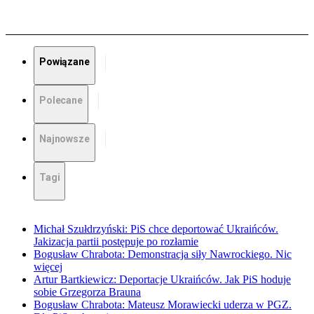
Powiązane
Polecane
Najnowsze
Tagi
Michał Szułdrzyński: PiS chce deportować Ukraińców.
Jakizacja partii postępuje po rozłamie
Bogusław Chrabota: Demonstracja siły Nawrockiego. Nic
więcej
Artur Bartkiewicz: Deportacje Ukraińców. Jak PiS hoduje
sobie Grzegorza Brauna
Bogusław Chrabota: Mateusz Morawiecki uderza w PGZ.