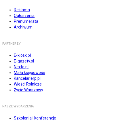
Reklama
Ogłoszenia
Prenumerata
Archiwum
PARTNERZY
E-kiosk.pl
E-gazety.pl
Nexto.pl
Mała księgowość
Kancelarierp.pl
Wieści Rolnicze
Życie Warszawy
NASZE WYDARZENIA
Szkolenia i konferencje