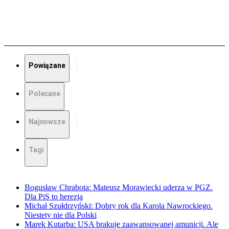
Powiązane
Polecane
Najnowsze
Tagi
Bogusław Chrabota: Mateusz Morawiecki uderza w PGZ.
Dla PiS to herezja
Michał Szułdrzyński: Dobry rok dla Karola Nawrockiego.
Niestety nie dla Polski
Marek Kutarba: USA brakuje zaawansowanej amunicji. Ale