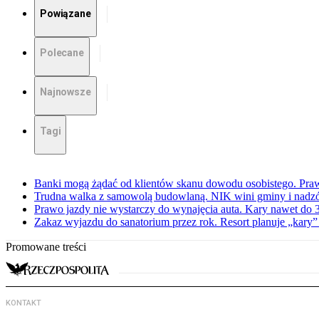
Powiązane
Polecane
Najnowsze
Tagi
Banki mogą żądać od klientów skanu dowodu osobistego. Praw
Trudna walka z samowolą budowlaną. NIK wini gminy i nadzór
Prawo jazdy nie wystarczy do wynajęcia auta. Kary nawet do 30
Zakaz wyjazdu do sanatorium przez rok. Resort planuje „kary”
Promowane treści
KONTAKT