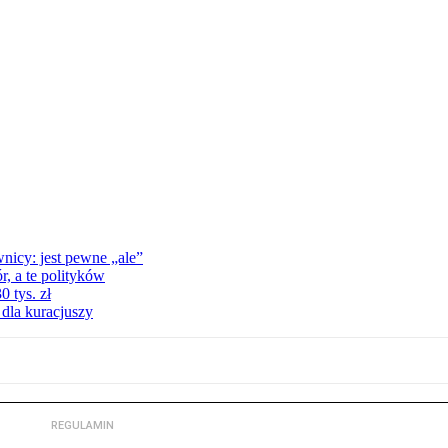
nicy: jest pewne „ale”
, a te polityków
 tys. zł
 dla kuracjuszy
REGULAMIN