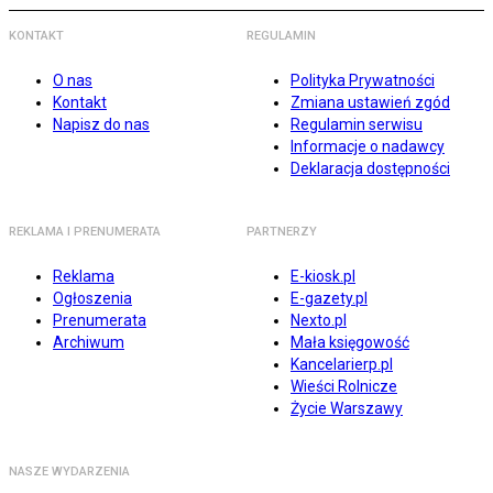
KONTAKT
REGULAMIN
O nas
Polityka Prywatności
Kontakt
Zmiana ustawień zgód
Napisz do nas
Regulamin serwisu
Informacje o nadawcy
Deklaracja dostępności
REKLAMA I PRENUMERATA
PARTNERZY
Reklama
E-kiosk.pl
Ogłoszenia
E-gazety.pl
Prenumerata
Nexto.pl
Archiwum
Mała księgowość
Kancelarierp.pl
Wieści Rolnicze
Życie Warszawy
NASZE WYDARZENIA