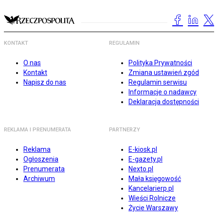
KONTAKT
REGULAMIN
O nas
Polityka Prywatności
Kontakt
Zmiana ustawień zgód
Napisz do nas
Regulamin serwisu
Informacje o nadawcy
Deklaracja dostępności
REKLAMA I PRENUMERATA
PARTNERZY
Reklama
E-kiosk.pl
Ogłoszenia
E-gazety.pl
Prenumerata
Nexto.pl
Archiwum
Mała księgowość
Kancelarierp.pl
Wieści Rolnicze
Życie Warszawy