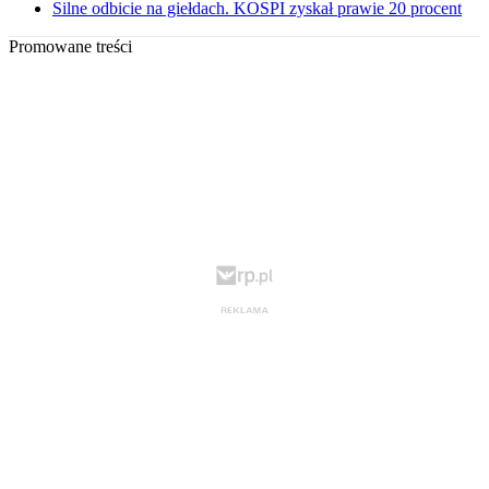
Silne odbicie na giełdach. KOSPI zyskał prawie 20 procent
Promowane treści