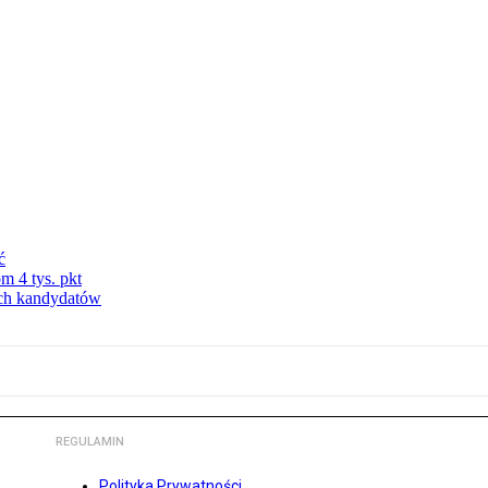
ć
m 4 tys. pkt
ych kandydatów
REGULAMIN
Polityka Prywatności