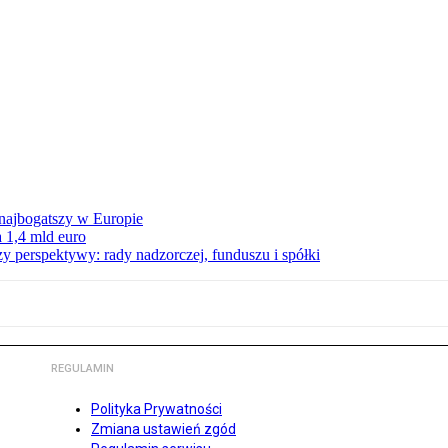
 najbogatszy w Europie
 1,4 mld euro
zy perspektywy: rady nadzorczej, funduszu i spółki
REGULAMIN
Polityka Prywatności
Zmiana ustawień zgód