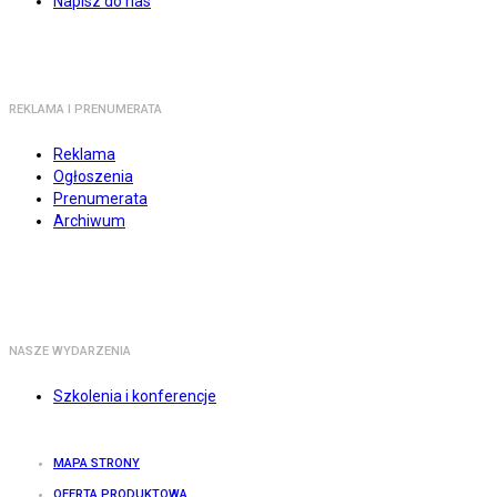
Napisz do nas
REKLAMA I PRENUMERATA
Reklama
Ogłoszenia
Prenumerata
Archiwum
NASZE WYDARZENIA
Szkolenia i konferencje
MAPA STRONY
OFERTA PRODUKTOWA