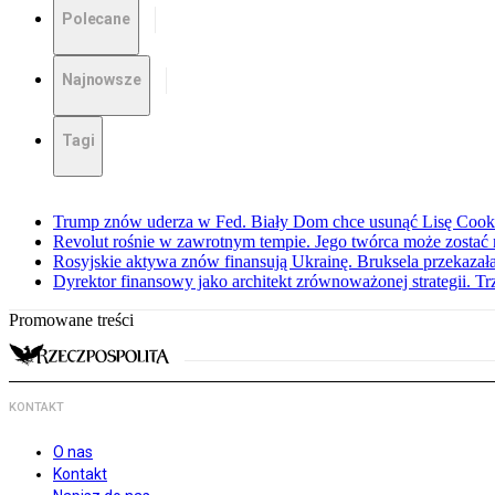
Polecane
Najnowsze
Tagi
Trump znów uderza w Fed. Biały Dom chce usunąć Lisę Cook
Revolut rośnie w zawrotnym tempie. Jego twórca może zostać
Rosyjskie aktywa znów finansują Ukrainę. Bruksela przekazała
Dyrektor finansowy jako architekt zrównoważonej strategii. Tr
Promowane treści
KONTAKT
O nas
Kontakt