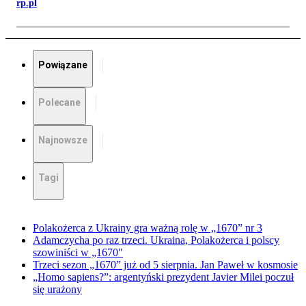
rp.pl
Powiązane
Polecane
Najnowsze
Tagi
Polakożerca z Ukrainy gra ważną rolę w „1670” nr 3
Adamczycha po raz trzeci. Ukraina, Polakożerca i polscy
szowiniści w „1670"
Trzeci sezon „1670” już od 5 sierpnia. Jan Paweł w kosmosie
„Homo sapiens?”: argentyński prezydent Javier Milei poczuł
się urażony