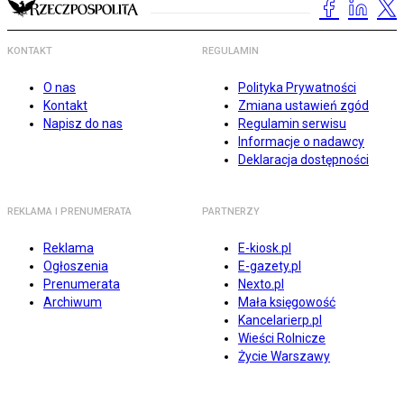
KONTAKT
REGULAMIN
O nas
Polityka Prywatności
Kontakt
Zmiana ustawień zgód
Napisz do nas
Regulamin serwisu
Informacje o nadawcy
Deklaracja dostępności
REKLAMA I PRENUMERATA
PARTNERZY
Reklama
E-kiosk.pl
Ogłoszenia
E-gazety.pl
Prenumerata
Nexto.pl
Archiwum
Mała księgowość
Kancelarierp.pl
Wieści Rolnicze
Życie Warszawy