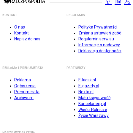
KONTAKT
REGULAMIN
O nas
Polityka Prywatności
Kontakt
Zmiana ustawień zgód
Napisz do nas
Regulamin serwisu
Informacje o nadawcy
Deklaracja dostępności
REKLAMA I PRENUMERATA
PARTNERZY
Reklama
E-kiosk.pl
Ogłoszenia
E-gazety.pl
Prenumerata
Nexto.pl
Archiwum
Mała księgowość
Kancelarierp.pl
Wieści Rolnicze
Życie Warszawy
NASZE WYDARZENIA