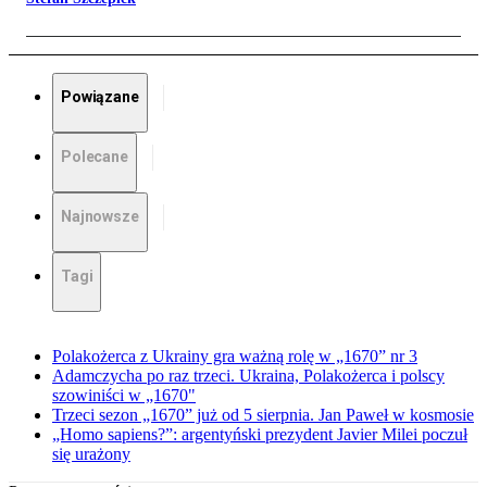
Powiązane
Polecane
Najnowsze
Tagi
Polakożerca z Ukrainy gra ważną rolę w „1670” nr 3
Adamczycha po raz trzeci. Ukraina, Polakożerca i polscy
szowiniści w „1670"
Trzeci sezon „1670” już od 5 sierpnia. Jan Paweł w kosmosie
„Homo sapiens?”: argentyński prezydent Javier Milei poczuł
się urażony