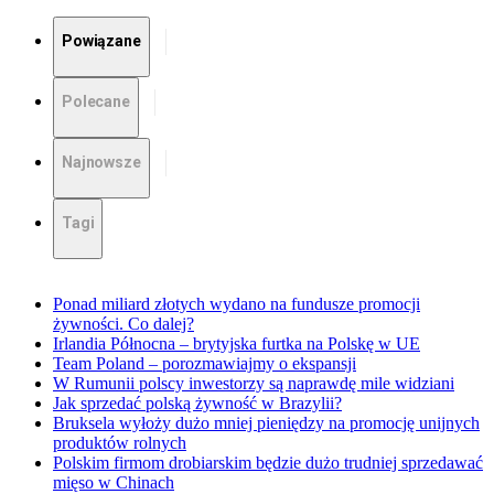
Powiązane
Polecane
Najnowsze
Tagi
Ponad miliard złotych wydano na fundusze promocji
żywności. Co dalej?
Irlandia Północna – brytyjska furtka na Polskę w UE
Team Poland – porozmawiajmy o ekspansji
W Rumunii polscy inwestorzy są naprawdę mile widziani
Jak sprzedać polską żywność w Brazylii?
Bruksela wyłoży dużo mniej pieniędzy na promocję unijnych
produktów rolnych
Polskim firmom drobiarskim będzie dużo trudniej sprzedawać
mięso w Chinach