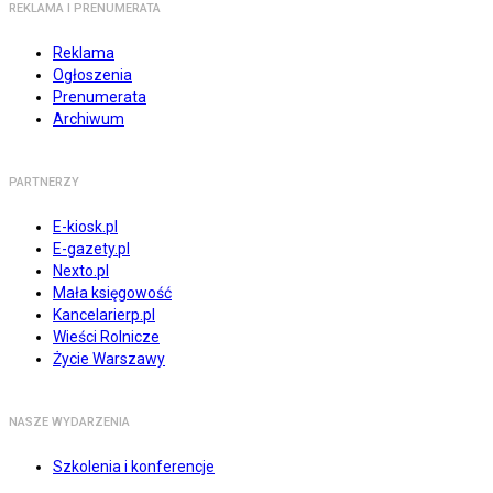
REKLAMA I PRENUMERATA
Reklama
Ogłoszenia
Prenumerata
Archiwum
PARTNERZY
E-kiosk.pl
E-gazety.pl
Nexto.pl
Mała księgowość
Kancelarierp.pl
Wieści Rolnicze
Życie Warszawy
NASZE WYDARZENIA
Szkolenia i konferencje