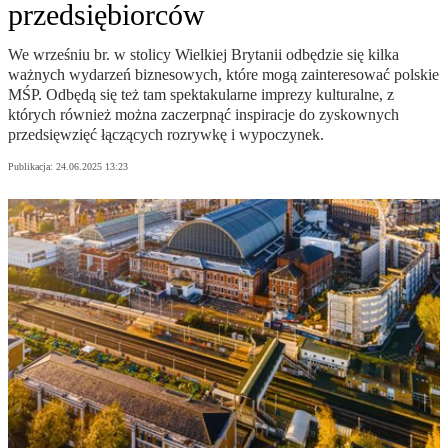
przedsiębiorców
We wrześniu br. w stolicy Wielkiej Brytanii odbędzie się kilka
ważnych wydarzeń biznesowych, które mogą zainteresować polskie
MŚP. Odbędą się też tam spektakularne imprezy kulturalne, z
których również można zaczerpnąć inspiracje do zyskownych
przedsięwzięć łączących rozrywkę i wypoczynek.
Publikacja:
24.06.2025 13:23