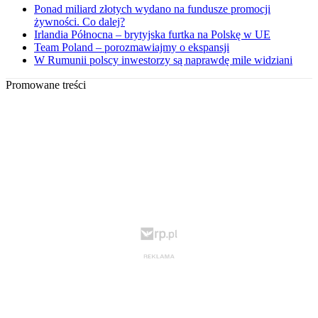
Ponad miliard złotych wydano na fundusze promocji
żywności. Co dalej?
Irlandia Północna – brytyjska furtka na Polskę w UE
Team Poland – porozmawiajmy o ekspansji
W Rumunii polscy inwestorzy są naprawdę mile widziani
Promowane treści