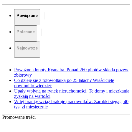
Powiązane
Polecane
Najnowsze
Poważne kłopoty Ryanaira. Ponad 260 pilotów składa pozew
zbiorowy
Co dzieje się z fotowoltaiką po 25 latach? Właściciele
powinni to wiedzieć
Upały wpłyną na rynek nieruchomości. Te domy i mieszkania
zyskają na wartości
W tej branży wciąż brakuje pracowników. Zarobki sięgają 40
tys. zł miesięcznie
Promowane treści