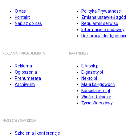
O nas
Polityka Prywatności
Kontakt
Zmiana ustawień zgód
Napisz do nas
Regulamin serwisu
Informacje o nadawcy
Deklaracja dostępności
REKLAMA I PRENUMERATA
PARTNERZY
Reklama
E-kiosk.pl
Ogłoszenia
E-gazety.pl
Prenumerata
Nexto.pl
Archiwum
Mała księgowość
Kancelarierp.pl
Wieści Rolnicze
Życie Warszawy
NASZE WYDARZENIA
Szkolenia i konferencje