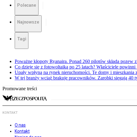
Polecane
Najnowsze
Tagi
Poważne kłopoty Ryanaira. Ponad 260 pilotów składa pozew 
Co dzieje się z fotowoltaiką po 25 latach? Właściciele powinni
Upały wpłyną na rynek nieruchomości. Te domy i mieszkania z
W tej branży wciąż brakuje pracowników. Zarobki sięgają 40 ty
Promowane treści
KONTAKT
O nas
Kontakt