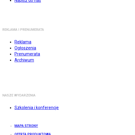
Napisz do nas
REKLAMA I PRENUMERATA
Reklama
Ogłoszenia
Prenumerata
Archiwum
NASZE WYDARZENIA
Szkolenia i konferencje
MAPA STRONY
OFERTA PRODUKTOWA