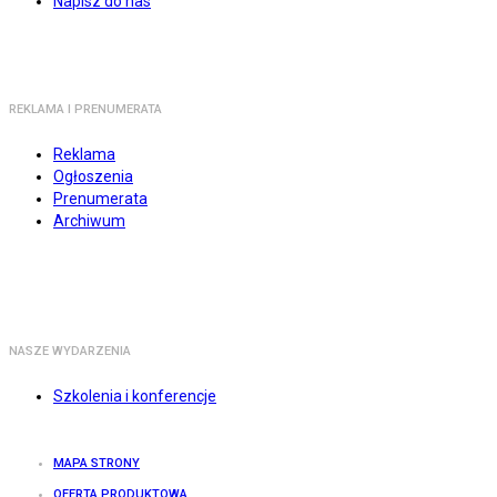
Napisz do nas
REKLAMA I PRENUMERATA
Reklama
Ogłoszenia
Prenumerata
Archiwum
NASZE WYDARZENIA
Szkolenia i konferencje
MAPA STRONY
OFERTA PRODUKTOWA