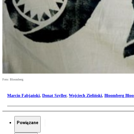
Foto: Bloomberg
Marcin Fabjański
,
Donat Szyller
,
Wojciech Zieliński
,
Bloomberg Blo
Powiązane