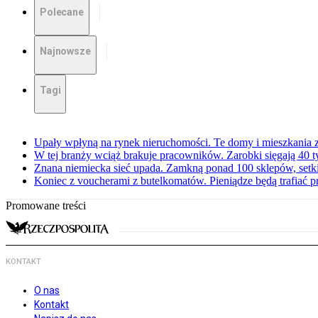
Polecane
Najnowsze
Tagi
Upały wpłyną na rynek nieruchomości. Te domy i mieszkania z
W tej branży wciąż brakuje pracowników. Zarobki sięgają 40 ty
Znana niemiecka sieć upada. Zamkną ponad 100 sklepów, set
Koniec z voucherami z butelkomatów. Pieniądze będą trafiać p
Promowane treści
KONTAKT
O nas
Kontakt