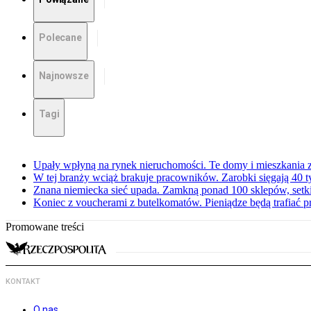
Polecane
Najnowsze
Tagi
Upały wpłyną na rynek nieruchomości. Te domy i mieszkania z
W tej branży wciąż brakuje pracowników. Zarobki sięgają 40 ty
Znana niemiecka sieć upada. Zamkną ponad 100 sklepów, set
Koniec z voucherami z butelkomatów. Pieniądze będą trafiać p
Promowane treści
KONTAKT
O nas