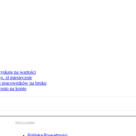
yskają na wartości
s. zł miesięcznie
ki pracowników na bruku
rosto na konto
REGULAMIN
Polityka Prywatności