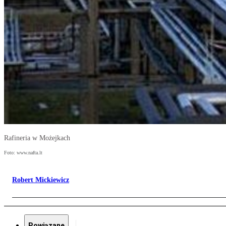
Rafineria w Możejkach
Foto: www.nafta.lt
Robert Mickiewicz
Powiązane