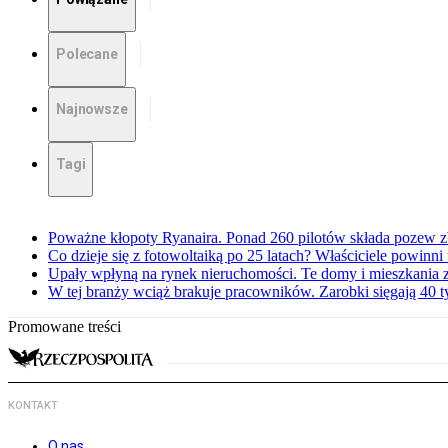
Polecane
Najnowsze
Tagi
Poważne kłopoty Ryanaira. Ponad 260 pilotów składa pozew 
Co dzieje się z fotowoltaiką po 25 latach? Właściciele powinni
Upały wpłyną na rynek nieruchomości. Te domy i mieszkania z
W tej branży wciąż brakuje pracowników. Zarobki sięgają 40 ty
Promowane treści
KONTAKT
O nas