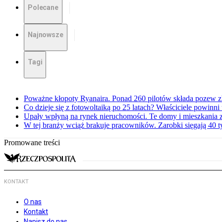
Polecane
Najnowsze
Tagi
Poważne kłopoty Ryanaira. Ponad 260 pilotów składa pozew 
Co dzieje się z fotowoltaiką po 25 latach? Właściciele powinni
Upały wpłyną na rynek nieruchomości. Te domy i mieszkania z
W tej branży wciąż brakuje pracowników. Zarobki sięgają 40 ty
Promowane treści
KONTAKT
O nas
Kontakt
Napisz do nas