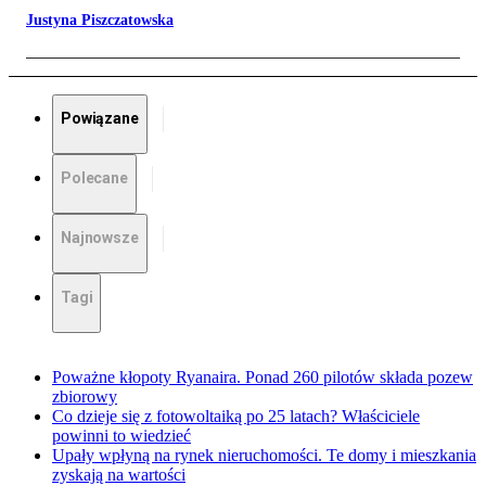
Justyna Piszczatowska
Powiązane
Polecane
Najnowsze
Tagi
Poważne kłopoty Ryanaira. Ponad 260 pilotów składa pozew
zbiorowy
Co dzieje się z fotowoltaiką po 25 latach? Właściciele
powinni to wiedzieć
Upały wpłyną na rynek nieruchomości. Te domy i mieszkania
zyskają na wartości