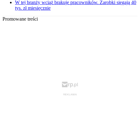
W tej branży wciąż brakuje pracowników. Zarobki sięgają 40
tys. zł miesięcznie
Promowane treści