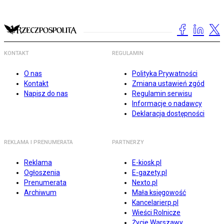
KONTAKT
REGULAMIN
O nas
Polityka Prywatności
Kontakt
Zmiana ustawień zgód
Napisz do nas
Regulamin serwisu
Informacje o nadawcy
Deklaracja dostępności
REKLAMA I PRENUMERATA
PARTNERZY
Reklama
E-kiosk.pl
Ogłoszenia
E-gazety.pl
Prenumerata
Nexto.pl
Archiwum
Mała księgowość
Kancelarierp.pl
Wieści Rolnicze
Życie Warszawy