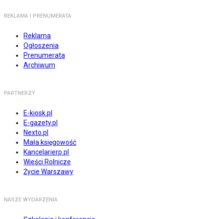
REKLAMA I PRENUMERATA
Reklama
Ogłoszenia
Prenumerata
Archiwum
PARTNERZY
E-kiosk.pl
E-gazety.pl
Nexto.pl
Mała księgowość
Kancelarierp.pl
Wieści Rolnicze
Życie Warszawy
NASZE WYDARZENIA