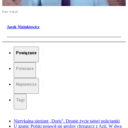
Foto: tv.rp.pl
Jacek Nizinkiewicz
Powiązane
Polecane
Najnowsze
Tagi
Nietykalna sierżant „Doris”. Drugie życie tajnej policjantki
U granic Polski pojawił się groźny chrząszcz z Azji. W dwa