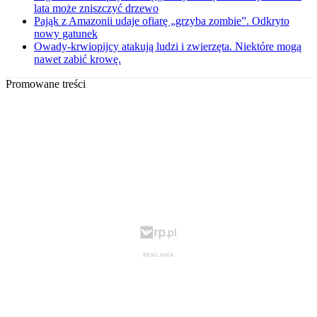
lata może zniszczyć drzewo
Pająk z Amazonii udaje ofiarę „grzyba zombie”. Odkryto
nowy gatunek
Owady-krwiopijcy atakują ludzi i zwierzęta. Niektóre mogą
nawet zabić krowę.
Promowane treści