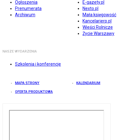
Ogłoszenia
E-gazety.pl
Prenumerata
Nexto.pl
Archiwum
Mała księgowość
Kancelarierp.pl
Wieści Rolnicze
Życie Warszawy
NASZE WYDARZENIA
Szkolenia i konferencje
MAPA STRONY
KALENDARIUM
OFERTA PRODUKTOWA