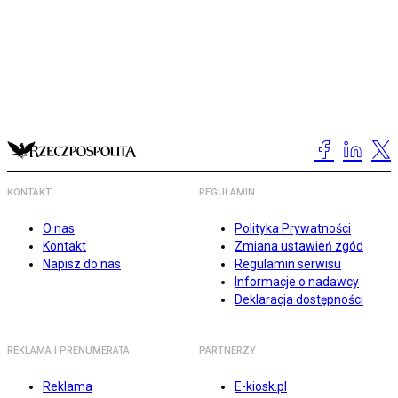
KONTAKT
REGULAMIN
O nas
Polityka Prywatności
Kontakt
Zmiana ustawień zgód
Napisz do nas
Regulamin serwisu
Informacje o nadawcy
Deklaracja dostępności
REKLAMA I PRENUMERATA
PARTNERZY
Reklama
E-kiosk.pl