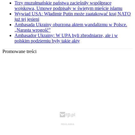
Trzy muzułmańskie państwa zacieśniły współpracę
wojskową. Umowę podpisały w świętym mieście islamu
Wywiad USA: Władimir Putin może zaatakować kraj NATO
już tej jesieni
Ambasada Ukrainy oburzona aktem wandalizmu w Polsce.
„Narasta wrogość”
Ambasador Ukrainy: W UPA byli zbrodniarze, ale i w
polskim podziemiu były takie akty
Promowane treści