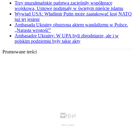
Trzy muzułmańskie państwa zacieśniły współpracę
wojskową. Umowę podpisały w świętym mieście islamu
Wywiad USA: Władimir Putin może zaatakować kraj NATO
już tej jesieni
Ambasada Ukrainy oburzona aktem wandalizmu w Polsce.
„Narasta wrogość”
Ambasador Ukrainy: W UPA byli zbrodniarze, ale i w
polskim podziemiu były takie akty
Promowane treści