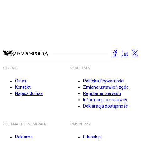
KONTAKT
REGULAMIN
O nas
Polityka Prywatności
Kontakt
Zmiana ustawień zgód
Napisz do nas
Regulamin serwisu
Informacje o nadawcy
Deklaracja dostępności
REKLAMA I PRENUMERATA
PARTNERZY
Reklama
E-kiosk.pl