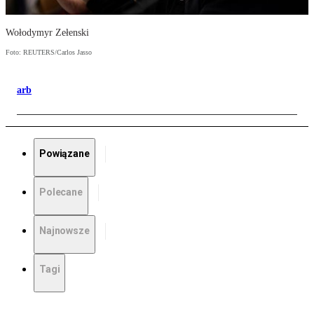
Wołodymyr Zełenski
Foto: REUTERS/Carlos Jasso
arb
Powiązane
Polecane
Najnowsze
Tagi