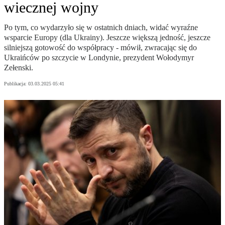
wiecznej wojny
Po tym, co wydarzyło się w ostatnich dniach, widać wyraźne
wsparcie Europy (dla Ukrainy). Jeszcze większą jedność, jeszcze
silniejszą gotowość do współpracy - mówił, zwracając się do
Ukraińców po szczycie w Londynie, prezydent Wołodymyr
Zełenski.
Publikacja:
03.03.2025 05:41