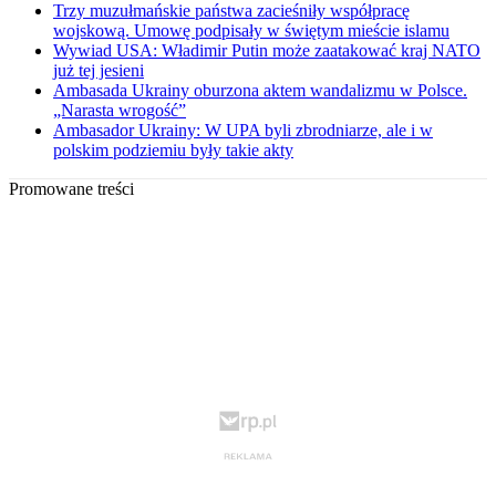
Trzy muzułmańskie państwa zacieśniły współpracę
wojskową. Umowę podpisały w świętym mieście islamu
Wywiad USA: Władimir Putin może zaatakować kraj NATO
już tej jesieni
Ambasada Ukrainy oburzona aktem wandalizmu w Polsce.
„Narasta wrogość”
Ambasador Ukrainy: W UPA byli zbrodniarze, ale i w
polskim podziemiu były takie akty
Promowane treści