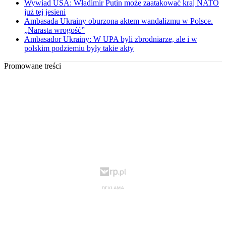
Wywiad USA: Władimir Putin może zaatakować kraj NATO
już tej jesieni
Ambasada Ukrainy oburzona aktem wandalizmu w Polsce.
„Narasta wrogość”
Ambasador Ukrainy: W UPA byli zbrodniarze, ale i w
polskim podziemiu były takie akty
Promowane treści