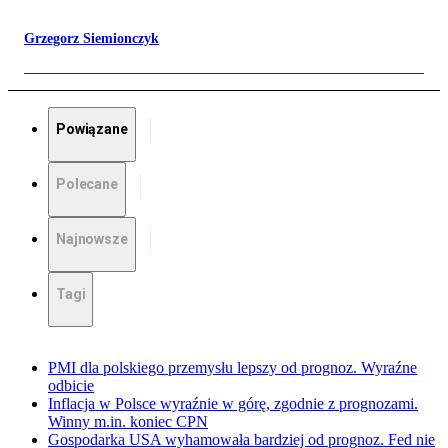
Grzegorz Siemionczyk
Powiązane
Polecane
Najnowsze
Tagi
PMI dla polskiego przemysłu lepszy od prognoz. Wyraźne
odbicie
Inflacja w Polsce wyraźnie w górę, zgodnie z prognozami.
Winny m.in. koniec CPN
Gospodarka USA wyhamowała bardziej od prognoz. Fed nie