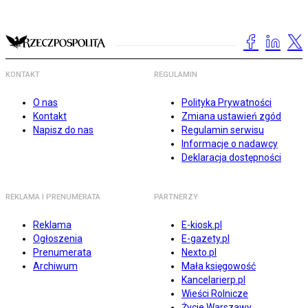
KONTAKT
REGULAMIN
O nas
Polityka Prywatności
Kontakt
Zmiana ustawień zgód
Napisz do nas
Regulamin serwisu
Informacje o nadawcy
Deklaracja dostępności
REKLAMA I PRENUMERATA
PARTNERZY
Reklama
E-kiosk.pl
Ogłoszenia
E-gazety.pl
Prenumerata
Nexto.pl
Archiwum
Mała księgowość
Kancelarierp.pl
Wieści Rolnicze
Życie Warszawy