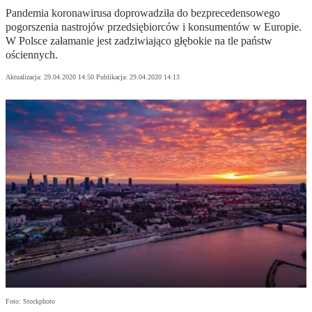
Pandemia koronawirusa doprowadziła do bezprecedensowego
pogorszenia nastrojów przedsiębiorców i konsumentów w Europie.
W Polsce załamanie jest zadziwiająco głębokie na tle państw
ościennych.
Aktualizacja:
29.04.2020 14:50
Publikacja:
29.04.2020 14:13
Foto: Stockphoto