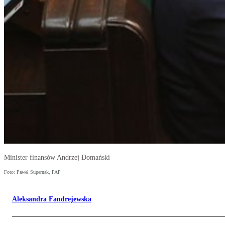
Minister finansów Andrzej Domański
Foto: Paweł Supernak, PAP
Aleksandra Fandrejewska