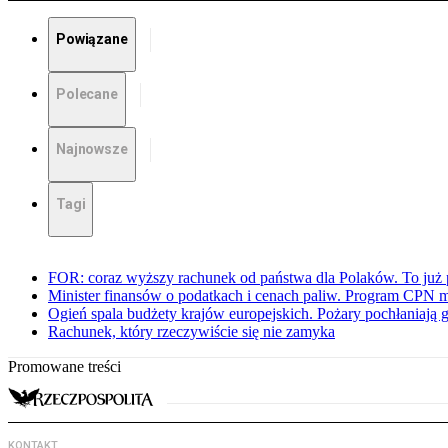
Powiązane
Polecane
Najnowsze
Tagi
FOR: coraz wyższy rachunek od państwa dla Polaków. To już p
Minister finansów o podatkach i cenach paliw. Program CPN 
Ogień spala budżety krajów europejskich. Pożary pochłaniają 
Rachunek, który rzeczywiście się nie zamyka
Promowane treści
KONTAKT