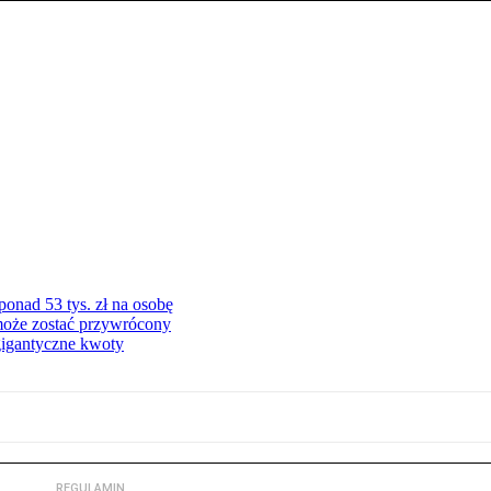
onad 53 tys. zł na osobę
może zostać przywrócony
gigantyczne kwoty
REGULAMIN