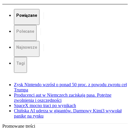
Powiązane
Polecane
Najnowsze
Tagi
Zysk Nintendo wzrósł o ponad 50 proc. z powodu zwrotu ceł
Trumpa
Producenci aut w Niemczech zaciskają pasa. Potężne
zwolnienia i oszczędności
SpaceX mocno traci po wynikach
Chińska AI uderza w gigantów. Darmowy Kimi3 wywołał
panikę na rynku
Promowane treści