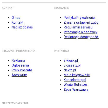
KONTAKT
REGULAMIN
O nas
Polityka Prywatności
Kontakt
Zmiana ustawień zgód
Napisz do nas
Regulamin serwisu
Informacje o nadawcy
Deklaracja dostępności
REKLAMA I PRENUMERATA
PARTNERZY
Reklama
E-kiosk.pl
Ogłoszenia
E-gazety.pl
Prenumerata
Nexto.pl
Archiwum
Mała księgowość
Kancelarierp.pl
Wieści Rolnicze
Życie Warszawy
NASZE WYDARZENIA