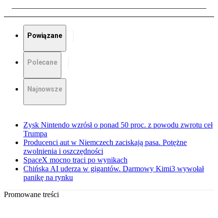
Powiązane
Polecane
Najnowsze
Zysk Nintendo wzrósł o ponad 50 proc. z powodu zwrotu ceł
Trumpa
Producenci aut w Niemczech zaciskają pasa. Potężne
zwolnienia i oszczędności
SpaceX mocno traci po wynikach
Chińska AI uderza w gigantów. Darmowy Kimi3 wywołał
panikę na rynku
Promowane treści