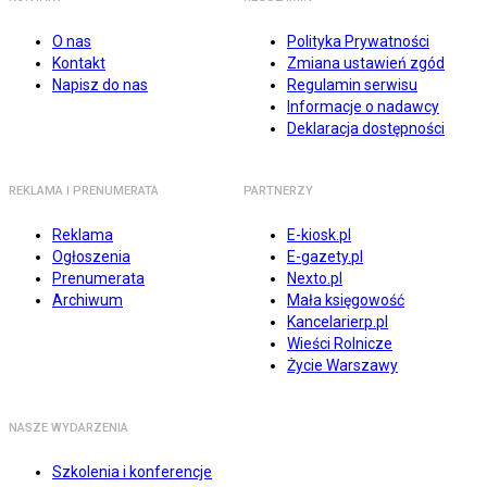
O nas
Polityka Prywatności
Kontakt
Zmiana ustawień zgód
Napisz do nas
Regulamin serwisu
Informacje o nadawcy
Deklaracja dostępności
REKLAMA I PRENUMERATA
PARTNERZY
Reklama
E-kiosk.pl
Ogłoszenia
E-gazety.pl
Prenumerata
Nexto.pl
Archiwum
Mała księgowość
Kancelarierp.pl
Wieści Rolnicze
Życie Warszawy
NASZE WYDARZENIA
Szkolenia i konferencje