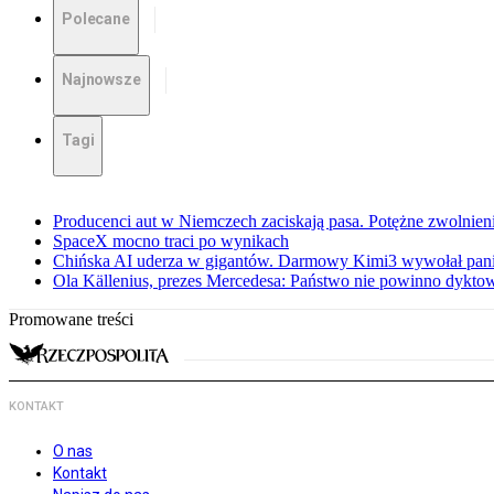
Polecane
Najnowsze
Tagi
Producenci aut w Niemczech zaciskają pasa. Potężne zwolnieni
SpaceX mocno traci po wynikach
Chińska AI uderza w gigantów. Darmowy Kimi3 wywołał pani
Ola Källenius, prezes Mercedesa: Państwo nie powinno dykto
Promowane treści
KONTAKT
O nas
Kontakt