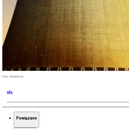
Foto: AdobeStock
ula
Powiązane