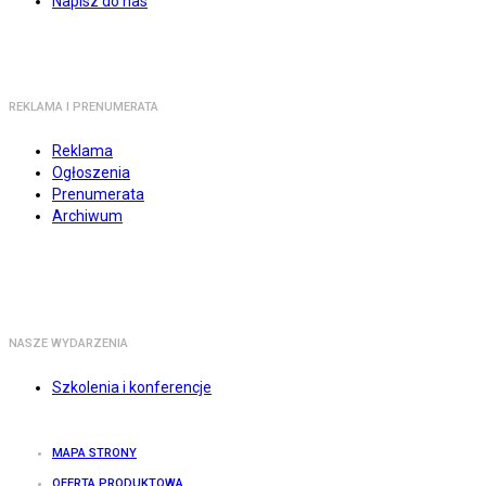
Napisz do nas
REKLAMA I PRENUMERATA
Reklama
Ogłoszenia
Prenumerata
Archiwum
NASZE WYDARZENIA
Szkolenia i konferencje
MAPA STRONY
OFERTA PRODUKTOWA