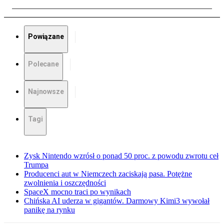
Powiązane
Polecane
Najnowsze
Tagi
Zysk Nintendo wzrósł o ponad 50 proc. z powodu zwrotu ceł
Trumpa
Producenci aut w Niemczech zaciskają pasa. Potężne
zwolnienia i oszczędności
SpaceX mocno traci po wynikach
Chińska AI uderza w gigantów. Darmowy Kimi3 wywołał
panikę na rynku