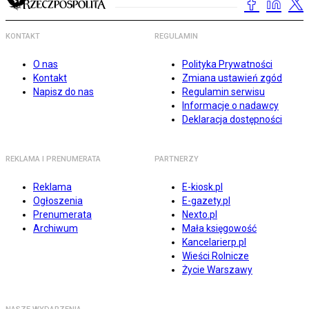
KONTAKT
REGULAMIN
O nas
Polityka Prywatności
Kontakt
Zmiana ustawień zgód
Napisz do nas
Regulamin serwisu
Informacje o nadawcy
Deklaracja dostępności
REKLAMA I PRENUMERATA
PARTNERZY
Reklama
E-kiosk.pl
Ogłoszenia
E-gazety.pl
Prenumerata
Nexto.pl
Archiwum
Mała księgowość
Kancelarierp.pl
Wieści Rolnicze
Życie Warszawy