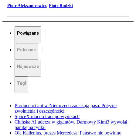
Piotr Aleksandrowicz
,
Piotr Rudzki
Powiązane
Polecane
Najnowsze
Tagi
Producenci aut w Niemczech zaciskają pasa. Potężne
zwolnienia i oszczędności
SpaceX mocno traci po wynikach
Chińska AI uderza w gigantów. Darmowy Kimi3 wywołał
panikę na rynku
Ola Källenius, prezes Mercedesa: Państwo nie powinno