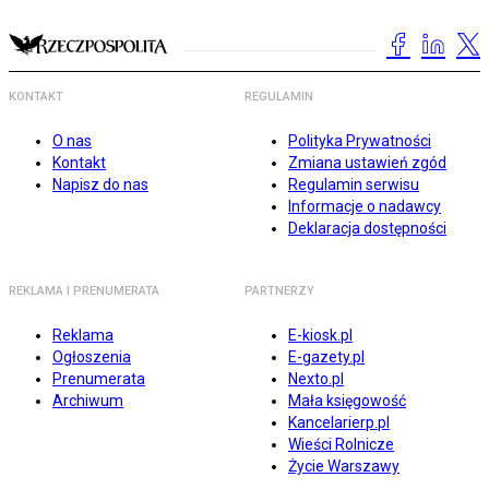
KONTAKT
REGULAMIN
O nas
Polityka Prywatności
Kontakt
Zmiana ustawień zgód
Napisz do nas
Regulamin serwisu
Informacje o nadawcy
Deklaracja dostępności
REKLAMA I PRENUMERATA
PARTNERZY
Reklama
E-kiosk.pl
Ogłoszenia
E-gazety.pl
Prenumerata
Nexto.pl
Archiwum
Mała księgowość
Kancelarierp.pl
Wieści Rolnicze
Życie Warszawy