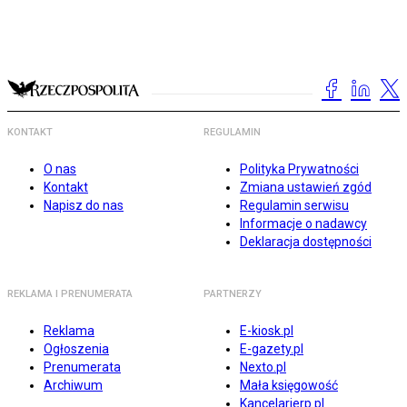
KONTAKT
REGULAMIN
O nas
Polityka Prywatności
Kontakt
Zmiana ustawień zgód
Napisz do nas
Regulamin serwisu
Informacje o nadawcy
Deklaracja dostępności
REKLAMA I PRENUMERATA
PARTNERZY
Reklama
E-kiosk.pl
Ogłoszenia
E-gazety.pl
Prenumerata
Nexto.pl
Archiwum
Mała księgowość
Kancelarierp.pl