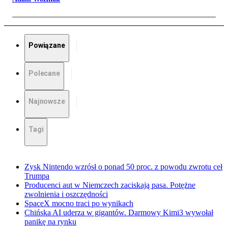
Powiązane
Polecane
Najnowsze
Tagi
Zysk Nintendo wzrósł o ponad 50 proc. z powodu zwrotu ceł
Trumpa
Producenci aut w Niemczech zaciskają pasa. Potężne
zwolnienia i oszczędności
SpaceX mocno traci po wynikach
Chińska AI uderza w gigantów. Darmowy Kimi3 wywołał
panikę na rynku