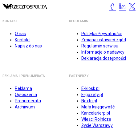
KONTAKT
REGULAMIN
O nas
Polityka Prywatności
Kontakt
Zmiana ustawień zgód
Napisz do nas
Regulamin serwisu
Informacje o nadawcy
Deklaracja dostępności
REKLAMA I PRENUMERATA
PARTNERZY
Reklama
E-kiosk.pl
Ogłoszenia
E-gazety.pl
Prenumerata
Nexto.pl
Archiwum
Mała księgowość
Kancelarierp.pl
Wieści Rolnicze
Życie Warszawy