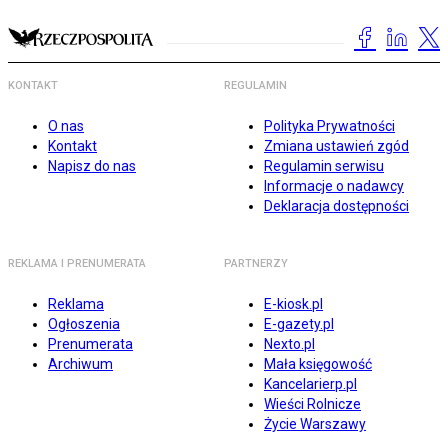
KONTAKT
REGULAMIN
O nas
Polityka Prywatności
Kontakt
Zmiana ustawień zgód
Napisz do nas
Regulamin serwisu
Informacje o nadawcy
Deklaracja dostępności
REKLAMA I PRENUMERATA
PARTNERZY
Reklama
E-kiosk.pl
Ogłoszenia
E-gazety.pl
Prenumerata
Nexto.pl
Archiwum
Mała księgowość
Kancelarierp.pl
Wieści Rolnicze
Życie Warszawy