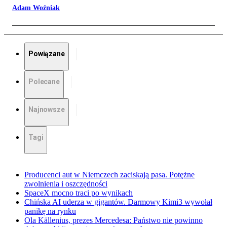
Adam Woźniak
Powiązane
Polecane
Najnowsze
Tagi
Producenci aut w Niemczech zaciskają pasa. Potężne
zwolnienia i oszczędności
SpaceX mocno traci po wynikach
Chińska AI uderza w gigantów. Darmowy Kimi3 wywołał
panikę na rynku
Ola Källenius, prezes Mercedesa: Państwo nie powinno