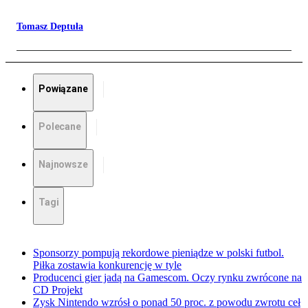
Tomasz Deptuła
Powiązane
Polecane
Najnowsze
Tagi
Sponsorzy pompują rekordowe pieniądze w polski futbol.
Piłka zostawia konkurencję w tyle
Producenci gier jadą na Gamescom. Oczy rynku zwrócone na
CD Projekt
Zysk Nintendo wzrósł o ponad 50 proc. z powodu zwrotu ceł