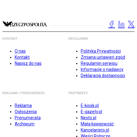
KONTAKT
REGULAMIN
O nas
Polityka Prywatności
Kontakt
Zmiana ustawień zgód
Napisz do nas
Regulamin serwisu
Informacje o nadawcy
Deklaracja dostępności
REKLAMA I PRENUMERATA
PARTNERZY
Reklama
E-kiosk.pl
Ogłoszenia
E-gazety.pl
Prenumerata
Nexto.pl
Archiwum
Mała księgowość
Kancelarierp.pl
Wieści Rolnicze