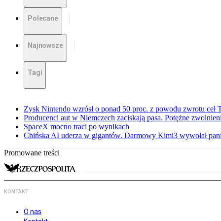
Polecane
Najnowsze
Tagi
Zysk Nintendo wzrósł o ponad 50 proc. z powodu zwrotu ceł
Producenci aut w Niemczech zaciskają pasa. Potężne zwolnieni
SpaceX mocno traci po wynikach
Chińska AI uderza w gigantów. Darmowy Kimi3 wywołał pani
Promowane treści
KONTAKT
O nas