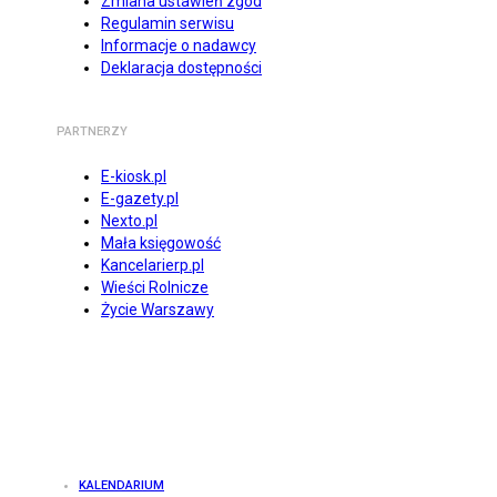
Zmiana ustawień zgód
Regulamin serwisu
Informacje o nadawcy
Deklaracja dostępności
PARTNERZY
E-kiosk.pl
E-gazety.pl
Nexto.pl
Mała księgowość
Kancelarierp.pl
Wieści Rolnicze
Życie Warszawy
KALENDARIUM